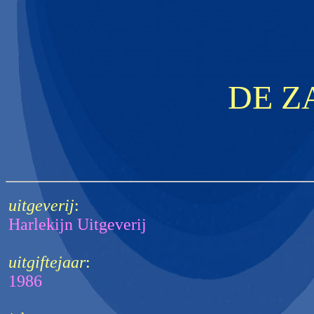
DE Z
uitgeverij
:
Harlekijn Uitgeverij
uitgiftejaar
:
1986